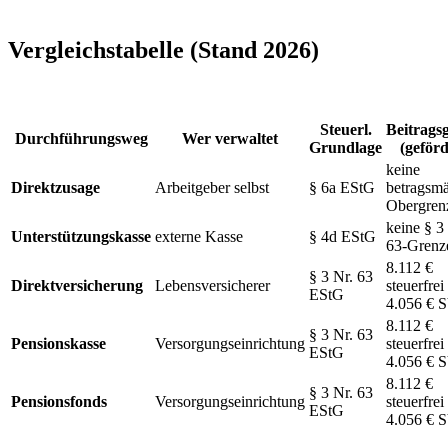
Vergleichstabelle (Stand 2026)
Steuerl.
Beitrags
Durchführungsweg
Wer verwaltet
Grundlage
(geförd
keine
Direktzusage
Arbeitgeber selbst
§ 6a EStG
betragsm
Obergren
keine § 3
Unterstützungskasse
externe Kasse
§ 4d EStG
63-Grenz
8.112 €
§ 3 Nr. 63
Direktversicherung
Lebensversicherer
steuerfrei 
EStG
4.056 € S
8.112 €
§ 3 Nr. 63
Pensionskasse
Versorgungseinrichtung
steuerfrei 
EStG
4.056 € S
8.112 €
§ 3 Nr. 63
Pensionsfonds
Versorgungseinrichtung
steuerfrei 
EStG
4.056 € S