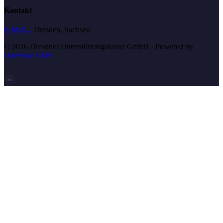
Kontakt
E-Mail...
Dresden, Sachsen
© 2026 Dresdner Unterstützungskasse GmbH
· Powered by
OneFlow CMS