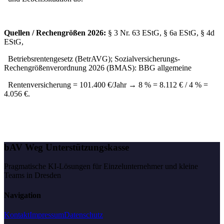
Quellen / Rechengrößen 2026:
§ 3 Nr. 63 EStG, § 6a EStG, § 4d
EStG,
Betriebsrentengesetz (BetrAVG); Sozialversicherungs-
Rechengrößenverordnung 2026 (BMAS): BBG allgemeine
Rentenversicherung = 101.400 €/Jahr → 8 % = 8.112 € / 4 % =
4.056 €.
bAV Weg Unterstützungskasse
Pragmatische KI-Lösungen für Einzelunternehmer und kleine
Teams in Dresden
Navigation
Kontakt
Impressum
Datenschutz