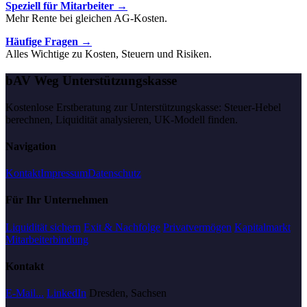
Speziell für Mitarbeiter →
Mehr Rente bei gleichen AG-Kosten.
Häufige Fragen →
Alles Wichtige zu Kosten, Steuern und Risiken.
bAV Weg Unterstützungskasse
Kostenlose Erstberatung zur Unterstützungskasse: Steuer-Hebel
berechnen, Liquidität analysieren, UK-Modell finden.
Navigation
Kontakt
Impressum
Datenschutz
Für Ihr Unternehmen
Liquidität sichern
Exit & Nachfolge
Privatvermögen
Kapitalmarkt
Mitarbeiterbindung
Kontakt
E-Mail...
LinkedIn
Dresden, Sachsen